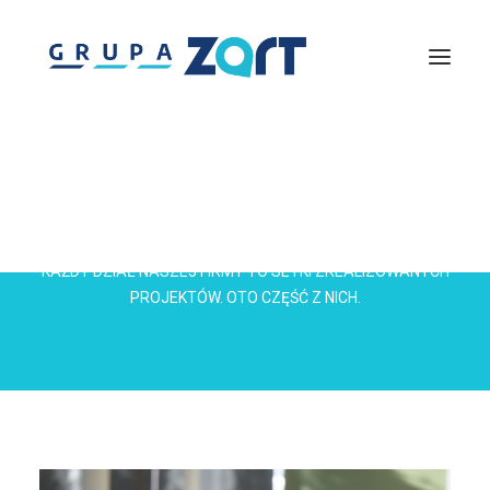
Lightmouse
Solutions360
Zachodniopomorska Agencja Rozwoju Turystyki
Piknik nad Odrą
InfoTrip – Wirtualna Informacja Turystyczna
Discover Pomerania
Centrum Szkoleń Turystycznych
Gremium Ekspertów Turystyki
portfolio
KAŻDY DZIAŁ NASZEJ FIRMY TO SETKI ZREALIZOWANYCH
PROJEKTÓW. OTO CZĘŚĆ Z NICH.