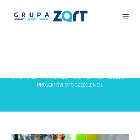
Lightmouse
Solutions360
Zachodniopomorska Agencja Rozwoju Turystyki
Piknik nad Odrą
InfoTrip – Wirtualna Informacja Turystyczna
Discover Pomerania
Centrum Szkoleń Turystycznych
Gremium Ekspertów Turystyki
portfolio
KAŻDY DZIAŁ NASZEJ FIRMY TO SETKI ZREALIZOWANYCH
PROJEKTÓW. OTO CZĘŚĆ Z NICH.