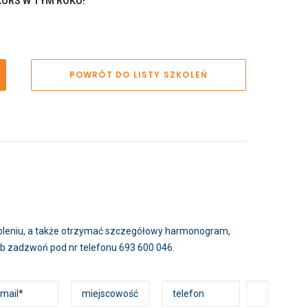
KURS W TYM ROKU!
POWRÓT DO LISTY SZKOLEŃ
zkoleniu, a także otrzymać szczegółowy harmonogram,
lub zadzwoń pod nr telefonu 693 600 046.