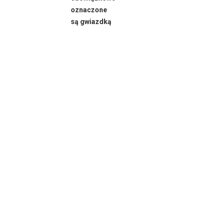
oznaczone
są gwiazdką
Administratorem danych osobowych jest Zacho
z siedzibą w Szczecinie, ul. Korzeniowskiego 1. S