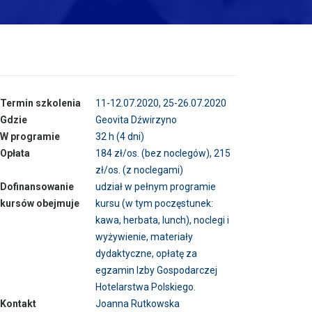
Termin szkolenia
11-12.07.2020, 25-26.07.2020
Gdzie
Geovita Dźwirzyno
W programie
32 h (4 dni)
Opłata
184 zł/os. (bez noclegów), 215
zł/os. (z noclegami)
Dofinansowanie
udział w pełnym programie
kursów obejmuje
kursu (w tym poczęstunek:
kawa, herbata, lunch), noclegi i
wyżywienie, materiały
dydaktyczne, opłatę za
egzamin Izby Gospodarczej
Hotelarstwa Polskiego.
Kontakt
Joanna Rutkowska