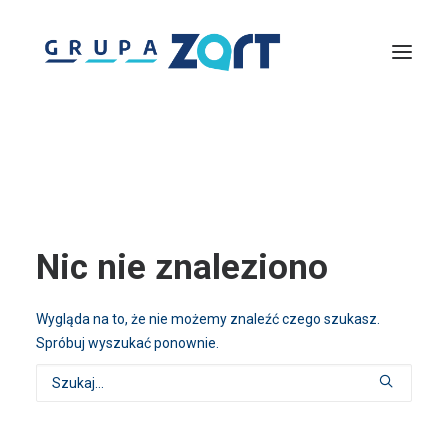
Lightmouse
Solutions360
Zachodniopomorska Agencja Rozwoju Turystyki
Piknik nad Odrą
InfoTrip – Wirtualna Informacja Turystyczna
Discover Pomerania
Centrum Szkoleń Turystycznych
Gremium Ekspertów Turystyki
Nic nie znaleziono
Wygląda na to, że nie możemy znaleźć czego szukasz.
Spróbuj wyszukać ponownie.