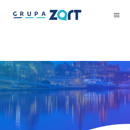
Lightmouse
Solutions360
Westpomeranian Agency for Tourism Development
Piknik nad Odra
Discover Pomerania
Gremium Ekspertów Turystyki
Centrum Szkoleń Turystycznych