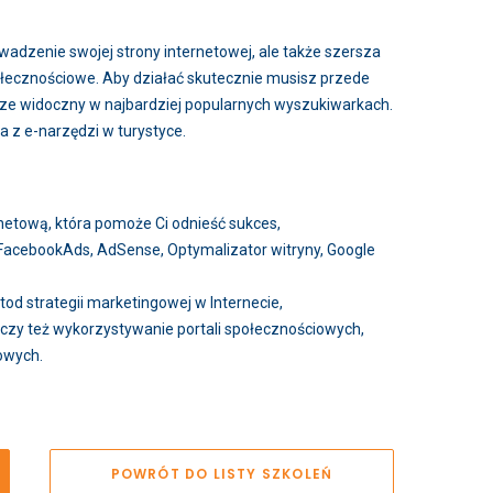
wadzenie swojej strony internetowej, ale także szersza
ołecznościowe. Aby działać skutecznie musisz przede
rze widoczny w najbardziej popularnych wyszukiwarkach.
 z e-narzędzi w turystyce.
rnetową, która pomoże Ci odnieść sukces,
, FacebookAds, AdSense, Optymalizator witryny, Google
d strategii marketingowej w Internecie,
 czy też wykorzystywanie portali społecznościowych,
owych.
POWRÓT DO LISTY SZKOLEŃ