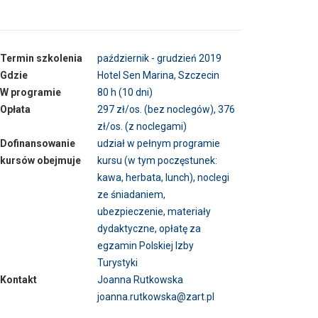
Termin szkolenia
październik - grudzień 2019
Gdzie
Hotel Sen Marina, Szczecin
W programie
80 h (10 dni)
Opłata
297 zł/os. (bez noclegów), 376
zł/os. (z noclegami)
Dofinansowanie
udział w pełnym programie
kursów obejmuje
kursu (w tym poczęstunek:
kawa, herbata, lunch), noclegi
ze śniadaniem,
ubezpieczenie, materiały
dydaktyczne, opłatę za
egzamin Polskiej Izby
Turystyki
Kontakt
Joanna Rutkowska
joanna.rutkowska@zart.pl