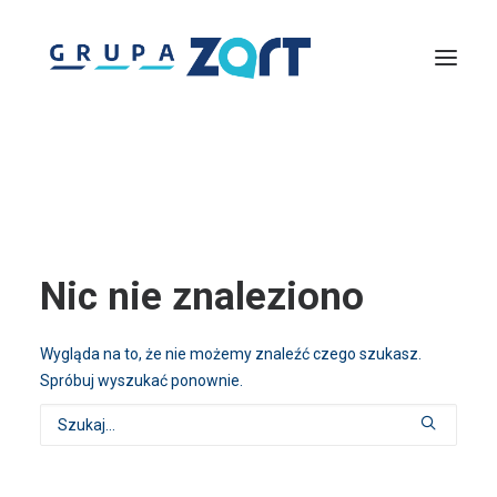
Lightmouse
Solutions360
Zachodniopomorska Agencja Rozwoju Turystyki
Piknik nad Odrą
InfoTrip – Wirtualna Informacja Turystyczna
Discover Pomerania
Centrum Szkoleń Turystycznych
Gremium Ekspertów Turystyki
Nic nie znaleziono
Wygląda na to, że nie możemy znaleźć czego szukasz.
Spróbuj wyszukać ponownie.