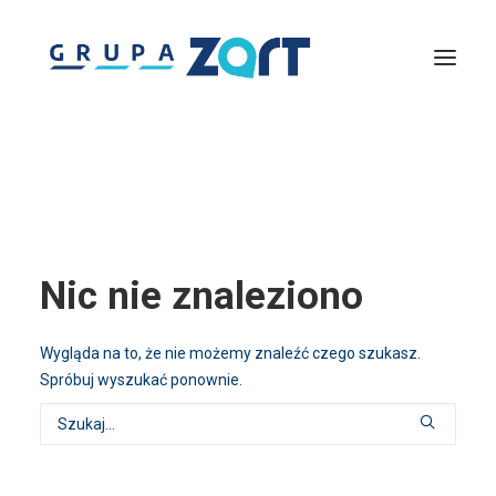
Lightmouse
Solutions360
Zachodniopomorska Agencja Rozwoju Turystyki
Piknik nad Odrą
InfoTrip – Wirtualna Informacja Turystyczna
Discover Pomerania
Centrum Szkoleń Turystycznych
Gremium Ekspertów Turystyki
Nic nie znaleziono
Wygląda na to, że nie możemy znaleźć czego szukasz.
Spróbuj wyszukać ponownie.