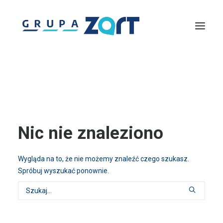
Lightmouse
Solutions360
Zachodniopomorska Agencja Rozwoju Turystyki
Piknik nad Odrą
InfoTrip – Wirtualna Informacja Turystyczna
Discover Pomerania
Centrum Szkoleń Turystycznych
Gremium Ekspertów Turystyki
Nic nie znaleziono
Wygląda na to, że nie możemy znaleźć czego szukasz.
Spróbuj wyszukać ponownie.